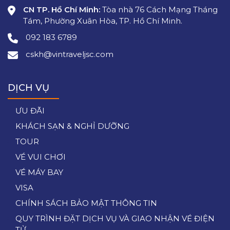
CN TP. Hồ Chí Minh:
Tòa nhà 76 Cách Mạng Tháng
Tám, Phường Xuân Hòa, TP. Hồ Chí Minh.
092 183 6789
cskh@vintraveljsc.com
DỊCH VỤ
ƯU ĐÃI
KHÁCH SẠN & NGHỈ DƯỠNG
TOUR
VÉ VUI CHƠI
VÉ MÁY BAY
VISA
CHÍNH SÁCH BẢO MẬT THÔNG TIN
QUY TRÌNH ĐẶT DỊCH VỤ VÀ GIAO NHẬN VÉ ĐIỆN
TỬ