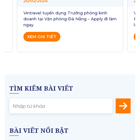
20/02/2024
20
ậy
Vintravel tuyển dụng Trưởng phòng kinh
VI
doanh tại Văn phòng Đà Nẵng - Apply đi làm
PH
ngay
làm
của
XEM CHI TIẾT
X
TÌM KIẾM BÀI VIẾT
BÀI VIẾT NỔI BẬT