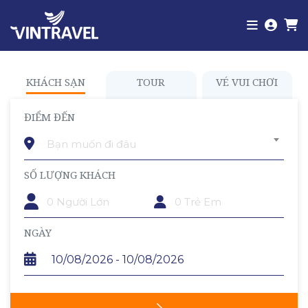
KHÁCH SẠN
TOUR
VÉ VUI CHƠI
ĐIỂM ĐẾN
Bạn muốn đi đâu
SỐ LƯỢNG KHÁCH
TRẺ EM
NGÀY