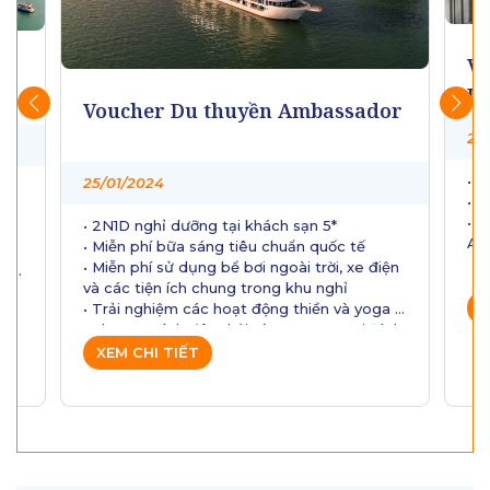
Vo
a
L
Voucher Du thuyền Ambassador
24
• 2
25/01/2024
• Ă
• T
• 2N1D nghỉ dưỡng tại khách sạn 5*
Am
• Miễn phí bữa sáng tiêu chuẩn quốc tế
n
• Miễn phí sử dụng bể bơi ngoài trời, xe điện
tùy
và các tiện ích chung trong khu nghỉ
X
• Trải nghiệm các hoạt động thiền và yoga
g
• Chương trình đêm hội Làng Nương tại Đình
Làng từ 20:00 tối các ngày trong tuần.
XEM CHI TIẾT
• Thưởng thức “Diệu Âm Yên Tử Sơn”
g
24