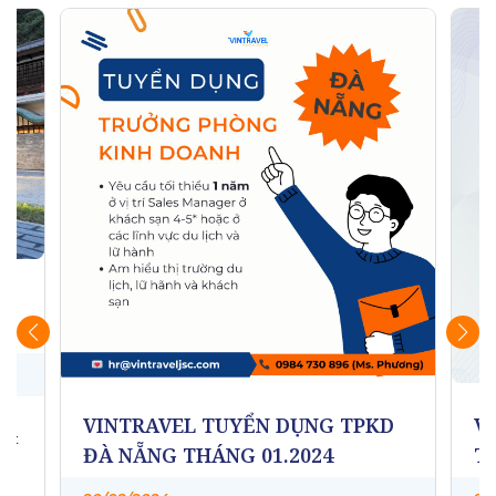
o
ng
VINTRAVEL TUYỂN DỤNG TPKD
V
hật
ĐÀ NẴNG THÁNG 01.2024
T
 và
M