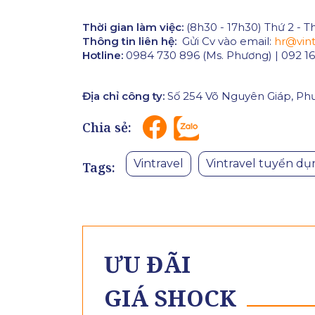
Thời gian làm việc:
(8h30 - 17h30) Thứ 2 - T
Thông tin liên hệ:
Gửi Cv vào email:
hr@vint
Hotline:
0984 730 896 (Ms. Phương) | 092 16
Địa chỉ công ty:
Số 254 Võ Nguyên Giáp, Ph
Chia sẻ:
Vintravel
Vintravel tuyển dụ
Tags:
ƯU ĐÃI
GIÁ SHOCK