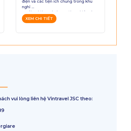
• N
XEM CHI TIẾT
02h 
XE
• G
nân
• G
• G
(kh
phò
uốn
• Á
24/
ách vui lòng liên hệ Vintravel JSC theo:
89
rgiare