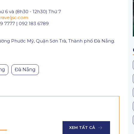
hứ 6 và (8h30 - 12h30) Thứ 7
raveljsc.com
9 7777 | 092 183 6789
ường Phước Mỹ, Quận Sơn Trà, Thành phố Đà Nẵng.
ng
Đà Nẵng
XEM TẤT CẢ