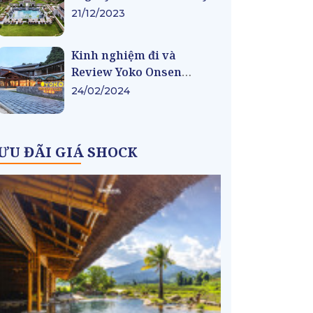
21/12/2023
Kinh nghiệm đi và
Review Yoko Onsen
Quang Hanh
24/02/2024
ƯU ĐÃI GIÁ SHOCK