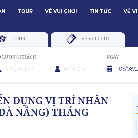
ẠN
TOUR
VÉ VUI CHƠI
TIN TỨC
VỀ V
TOUR
VÉ VUI CHƠI
Ố LƯỢNG KHÁCH
TRẺ EM
NGÀY
ỂN DỤNG VỊ TRÍ NHÂN
(ĐÀ NẴNG) THÁNG