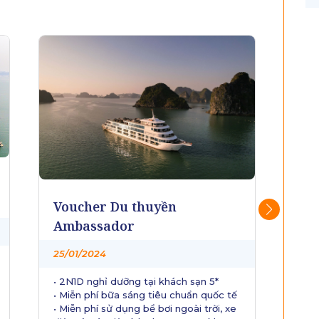
Voucher Citadines Marina
Vo
Hạ Long
Sp
24/12/2023
25/
• 2 ngày 1 đêm nghỉ tại phòng Deluxe
• P
• Ăn sáng tại khách sạn
• Tặ
• Trải nghiệm Du thuyền tiệc tối
tối
Ambassador
• Mi
sạn