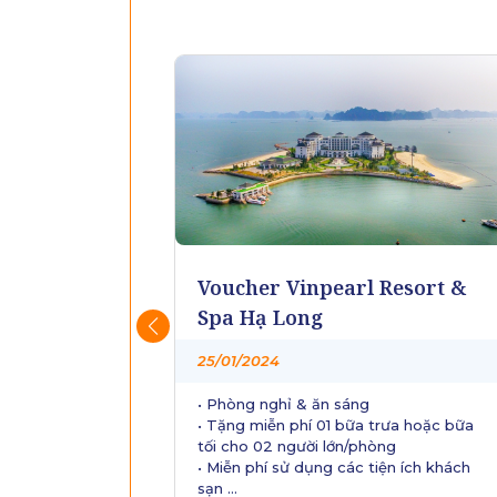
Resort &
Voucher Du thuyền
Ambassador
25/01/2024
rưa hoặc bữa
• 2N1D nghỉ dưỡng tại khách sạn 5*
òng
• Miễn phí bữa sáng tiêu chuẩn quốc tế
ện ích khách
• Miễn phí sử dụng bể bơi ngoài trời, xe