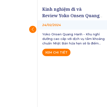
n Quang
VINTRAVEL TUYỂN DỤNG
- Khu nghỉ
vụ tắm khoáng
TPKD ĐÀ NẴNG THÁNG
sẽ là điểm
01.2024
 này. Hãy cùng
20/02/2024
view kinh
uang Hanh, để
Vintravel tuyển dụng Trưởng phòng
 đến vậy nhé.
kinh doanh tại Văn phòng Đà Nẵng -
Apply đi làm ngay
XEM CHI TIẾT