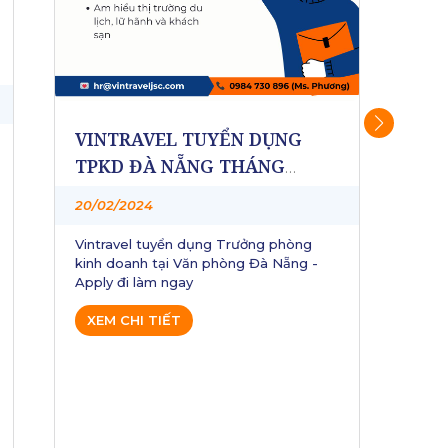
VINTRAVEL TUYỂN DỤNG VỊ
VI
TRÍ TRƯỞNG PHÒNG KINH
ĐẠ
DOANH MICE CORP THÁNG
TH
20/02/2024
20/
01.2024
VINTRAVEL TUYỂN DỤNG VỊ TRÍ
Vint
TRƯỞNG PHÒNG KINH DOANH MICE
viê
CORP Cơ hội làm việc tại Vintravel JSC -
máy
Đối tác chiến lược của Vinpearl, Melia,
Sun Group Hospitality.
XEM CHI TIẾT
X