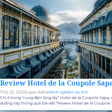
Review Hotel de la Coupole Sapa 
Th12 25, 2023
Super Admin
Kinh nghiệm du lịch
Chỉ ở trong “cung điện lộng lẫy” Hotel de la Coupole Sapa,
dưỡng này thông qua bài viết "Review Hotel de la Coupole S