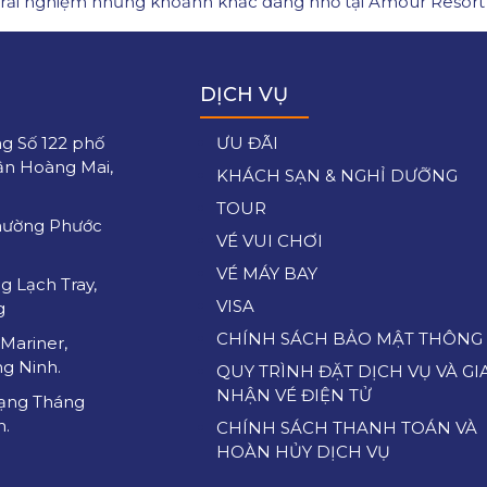
trải nghiệm những khoảnh khắc đáng nhớ tại Amour Resort Ba
DỊCH VỤ
g Số 122 phố
ƯU ĐÃI
ận Hoàng Mai,
KHÁCH SẠN & NGHỈ DƯỠNG
TOUR
hường Phước
VÉ VUI CHƠI
VÉ MÁY BAY
g Lạch Tray,
VISA
g
CHÍNH SÁCH BẢO MẬT THÔNG 
Mariner,
g Ninh.
QUY TRÌNH ĐẶT DỊCH VỤ VÀ GI
NHẬN VÉ ĐIỆN TỬ
ạng Tháng
h.
CHÍNH SÁCH THANH TOÁN VÀ
HOÀN HỦY DỊCH VỤ