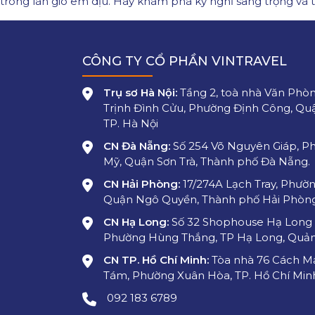
trong làn gió êm dịu. Hãy khám phá kỳ nghỉ sang trọng và 
CÔNG TY CỔ PHẦN VINTRAVEL
Trụ sơ Hà Nội:
Tầng 2, toà nhà Văn Phòn
Trịnh Đình Cửu, Phường Định Công, Qu
TP. Hà Nội
CN Đà Nẵng:
Số 254 Võ Nguyên Giáp, P
Mỹ, Quận Sơn Trà, Thành phố Đà Nẵng.
CN Hải Phòng:
17/274A Lạch Tray, Phườn
Quận Ngô Quyền, Thành phố Hải Phòn
CN Hạ Long:
Số 32 Shophouse Hạ Long 
Phường Hùng Thắng, TP Hạ Long, Quản
CN TP. Hồ Chí Minh:
Tòa nhà 76 Cách M
Tám, Phường Xuân Hòa, TP. Hồ Chí Min
092 183 6789