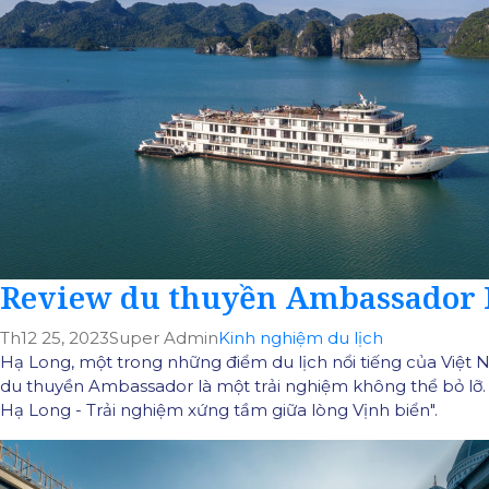
Review du thuyền Ambassador H
Th12 25, 2023
Super Admin
Kinh nghiệm du lịch
Hạ Long, một trong những điểm du lịch nổi tiếng của Việt N
du thuyền Ambassador là một trải nghiệm không thể bỏ lỡ.
Hạ Long - Trải nghiệm xứng tầm giữa lòng Vịnh biển".