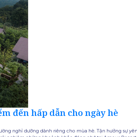
ểm đến hấp dẫn cho ngày hè
ờng nghỉ dưỡng dành riêng cho mùa hè. Tận hưởng sự yên b