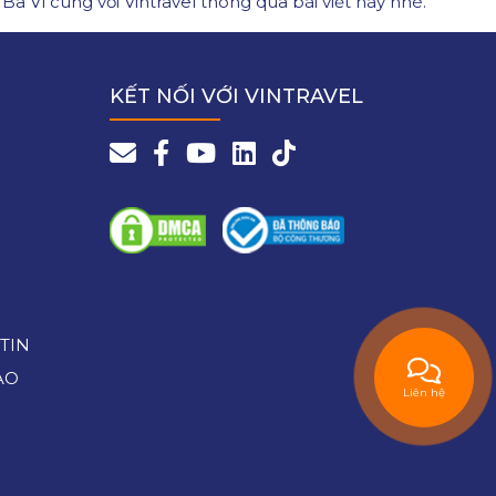
 Vì cùng với Vintravel thông qua bài viết này nhé.
KẾT NỐI VỚI VINTRAVEL
TIN
AO
Liên hệ