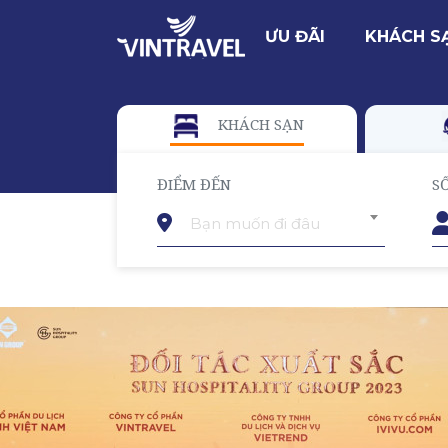
ƯU ĐÃI
KHÁCH S
KHÁCH SẠN
ĐIỂM ĐẾN
S
Bạn muốn đi đâu