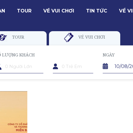
ẠN
TOUR
VÉ VUI CHƠI
TIN TỨC
VỀ V
TOUR
VÉ VUI CHƠI
Ố LƯỢNG KHÁCH
TRẺ EM
NGÀY