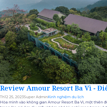
Review Amour Resort Ba Vì - Đi
Th12 25, 2023
Super Admin
Kinh nghiệm du lịch
Hòa mình vào không gian Amour Resort Ba Vì, một thiên đư