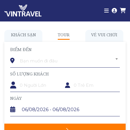
KHÁCH SẠN
TOUR
VÉ VUI CHƠI
ĐIỂM ĐẾN
Bạn muốn đi đâu
SỐ LƯỢNG KHÁCH
TRẺ EM
NGÀY