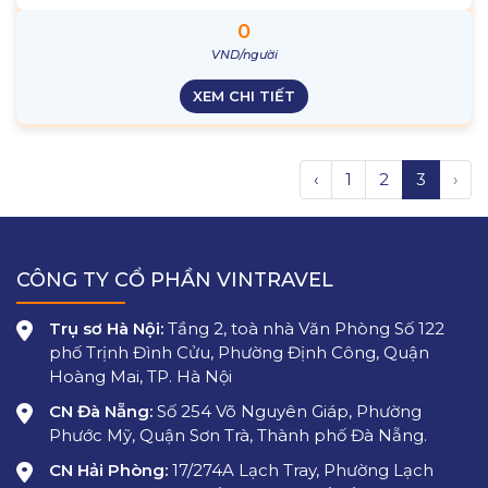
0
VND/người
XEM CHI TIẾT
‹
1
2
3
›
CÔNG TY CỔ PHẦN VINTRAVEL
Trụ sơ Hà Nội:
Tầng 2, toà nhà Văn Phòng Số 122
phố Trịnh Đình Cửu, Phường Định Công, Quận
Hoàng Mai, TP. Hà Nội
CN Đà Nẵng:
Số 254 Võ Nguyên Giáp, Phường
Phước Mỹ, Quận Sơn Trà, Thành phố Đà Nẵng.
CN Hải Phòng:
17/274A Lạch Tray, Phường Lạch