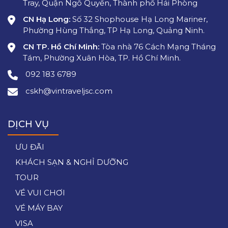
Tray, Quận Ngô Quyền, Thành phố Hải Phòng
CN Hạ Long:
Số 32 Shophouse Hạ Long Mariner,
Phường Hùng Thắng, TP Hạ Long, Quảng Ninh.
CN TP. Hồ Chí Minh:
Tòa nhà 76 Cách Mạng Tháng
Tám, Phường Xuân Hòa, TP. Hồ Chí Minh.
092 183 6789
cskh@vintraveljsc.com
DỊCH VỤ
ƯU ĐÃI
KHÁCH SẠN & NGHỈ DƯỠNG
TOUR
VÉ VUI CHƠI
VÉ MÁY BAY
VISA