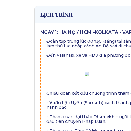
LỊCH TRÌNH
NGÀY 1: HÀ NỘI/ HCM –KOLKATA - VARA
Đoàn tập trung lúc 00h30 (sáng) tại sân
làm thủ tục nhập cảnh Ấn Độ vad di chu
Đến Varanasi, xe và HDV địa phương đón 
Chiều đoàn bắt đầu chương trình tham 
-
Vườn Lộc Uyển (Sarnath)
cách thành p
hành đạo.
- Tham quan đại
tháp Dhamekh
– ngôi 
đầu tiên chuyển Pháp Luân.
- Tham quan
Tịnh Xá Mulagandhakuti
–