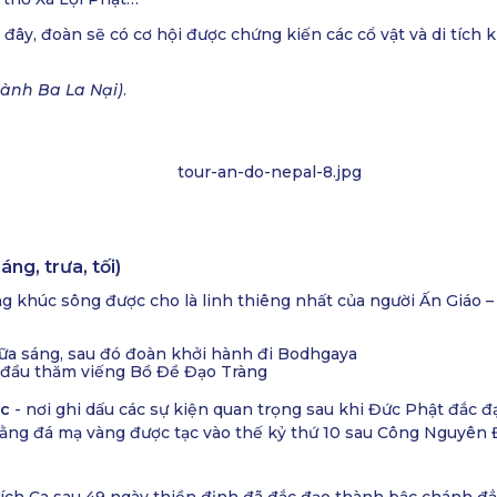
i đây, đoàn sẽ có cơ hội được chứng kiến các cổ vật và di tích k
ành Ba La Nại)
.
g, trưa, tối)
 khúc sông được cho là linh thiêng nhất của người Ấn Giáo 
ữa sáng, sau đó đoàn khởi hành đi Bodhgaya
 đầu thăm viếng Bồ Đề Đạo Tràng
ác
- nơi ghi dấu các sự kiện quan trọng sau khi Đức Phật đắc
ng đá mạ vàng được tạc vào thế kỷ thứ 10 sau Công Nguyên Đây