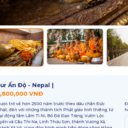
ur Ấn Độ - Nepal |
,800,000
VNĐ
ược trở về hơn 2500 năm trước theo dấu chân Đức
Đ
hật, đến với những thánh tích Phật giáo linh thiêng, tứ
h
ại động tâm Lâm Tì Ni, Bồ Đề Đạo Tràng, Vườn Lộc
yển và Câu Thi Na, Linh Thứu Sơn, thành Vương Xá,
hành Xá Vệ, cùng đón bình minh trên dòng sông Hằng