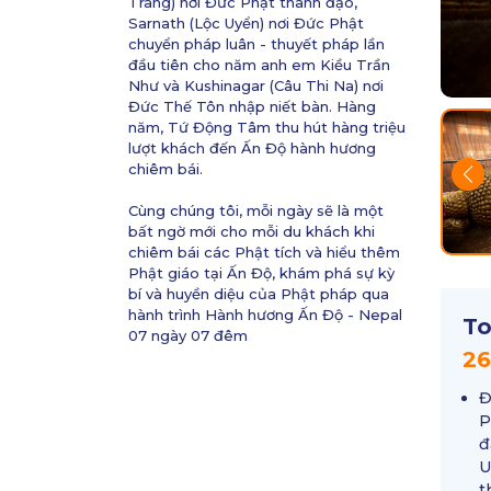
Tràng) nơi Đức Phật thành đạo,
Sarnath (Lộc Uyển) nơi Đức Phật
chuyển pháp luân - thuyết pháp lần
đầu tiên cho năm anh em Kiều Trần
Như và Kushinagar (Câu Thi Na) nơi
Đức Thế Tôn nhập niết bàn. Hàng
năm, Tứ Động Tâm thu hút hàng triệu
lượt khách đến Ấn Độ hành hương
chiêm bái.
Cùng chúng tôi, mỗi ngày sẽ là một
bất ngờ mới cho mỗi du khách khi
chiêm bái các Phật tích và hiểu thêm
Phật giáo tại Ấn Độ, khám phá sự kỳ
bí và huyền diệu của Phật pháp qua
hành trình Hành hương Ấn Độ - Nepal
To
07 ngày 07 đêm
26
Đ
P
đ
U
t