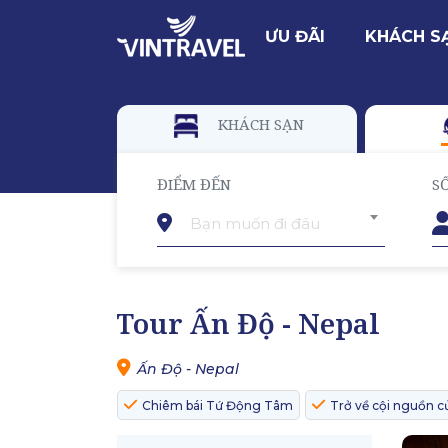
ƯU ĐÃI
KHÁCH S
KHÁCH SẠN
ĐIỂM ĐẾN
S
Bạn muốn đi đâu
Tour Ấn Độ - Nepal
Ấn Độ - Nepal
Chiêm bái Tứ Động Tâm
Trở về cội nguồn c