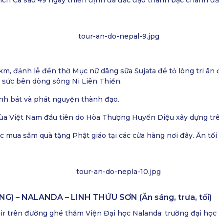
ích Ca sau 49 ngày thiền định đã đắc đạo thành bậc chánh đ
, đảnh lễ đền thờ Mục nữ dâng sữa Sujata để tỏ lòng tri ân 
t sức bên dòng sông Ni Liên Thiền.
ình bát và phát nguyện thành đạo.
ùa Việt Nam đầu tiên do Hòa Thượng Huyền Diệu xây dựng trê
c mua sắm quà tặng Phật giáo tại các cửa hàng nơi đây. Ăn tối
) – NALANDA – LINH THỨU SƠN (Ăn sáng, trưa, tối)
ir trên đường ghé thăm Viện Đại học Nalanda: trường đại học 