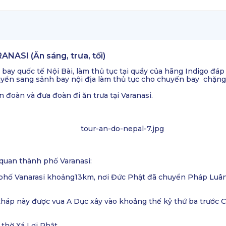
NASI (Ăn sáng, trưa, tối)
 bay quốc tế Nội Bài, làm thủ tục tại quầy của hãng Indigo đá
yển sang sảnh bay nội địa làm thủ tục cho chuyến bay chặng b
đoàn và đưa đoàn đi ăn trưa tại Varanasi.
quan thành phố Varanasi:
hố Vanarasi khoảng13km, nơi Đức Phật đã chuyển Pháp Luân, 
tháp này được vua A Dục xây vào khoảng thế kỷ thứ ba trước
 thờ Xá Lợi Phật…