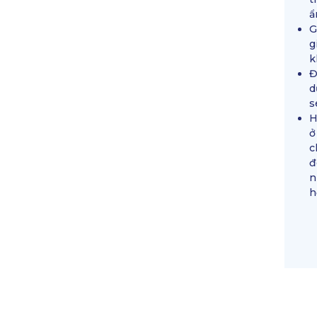
ẩ
G
g
k
Đ
d
s
H
ở
c
đ
n
h