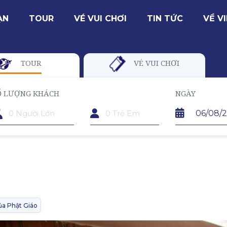
ẠN
TOUR
VÉ VUI CHƠI
TIN TỨC
VỀ V
TOUR
VÉ VUI CHƠI
Ố LƯỢNG KHÁCH
TRẺ EM
NGÀY
ủa Phật Giáo