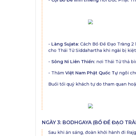
-
Cội Bồ Đề linh thiêng
nơi Đức Phật Th
-
Làng Sujata:
Cách Bồ Đề Đạo Tràng 2 km
cho Thái Tử Siddahartha khi ngài bị kiệ
-
Sông Ni Liên Thiền:
nơi Thái Tử thả b
- Thăm
Việt Nam Phật Quốc Tự
ngôi ch
Buổi tối quý khách tự do tham quan hoặ
NGÀY 3: BODHGAYA (BỒ ĐỀ ĐẠO TRÀNG
Sau khi ăn sáng, đoàn khởi hành đi Rajg