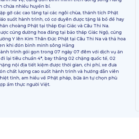
n chứa nhiều huyền bí.
ặp gỡ các cao tăng tại các ngôi chùa, thánh tích Phật
iáo suốt hành trình, có cơ duyên được tặng lá bồ đề hay
hăn choàng Phật tại tháp Đại Giác và Câu Thi Na.
ược cúng dường hoa đăng tại bảo tháp Giác Ngộ, cúng
ường Y lên Kim Thân Đức Phật tại Câu Thi Na và thả hoa
en khi đón bình minh sông Hằng
ành trình gói gọn trong 07 ngày 07 đêm với dịch vụ ăn
 đi lại tiêu chuẩn 4*, bay thẳng 02 chặng quốc tế, 02
hặng nội địa tiết kiệm được thời gian, chi phí, xe đưa
ón chất lượng cao suốt hành trình và hướng dẫn viên
hiệt tình, am hiểu về Phật pháp, bữa ăn tự chọn phù
ợp ẩm thực người Việt.