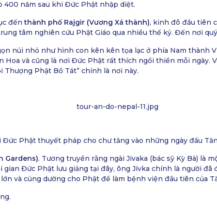
ập 400 năm sau khi Đức Phật nhập diệt.
tục đến
thành phố Rajgir (Vương Xá thành)
, kinh đô đầu tiên
 trung tâm nghiên cứu Phật Giáo qua nhiều thế kỷ. Đến nơi qu
gọn núi nhỏ như hình con kên kên tọa lạc ở phía Nam thành V
Hoa và cũng là nơi Đức Phật rất thích ngồi thiền mỗi ngày. Và
 Thượng Phật Bồ Tát” chính là nơi này.
ơi Đức Phật thuyết pháp cho chư tăng vào những ngày đầu Tă
n Gardens)
. Tương truyền rằng ngài Jivaka (bác sỹ Kỳ Bà) là 
ời gian Đức Phật lưu giảng tại đây, ông Jivka chính là người đã
 lớn và cúng dường cho Phật để làm bệnh viện đầu tiên của T
ng.