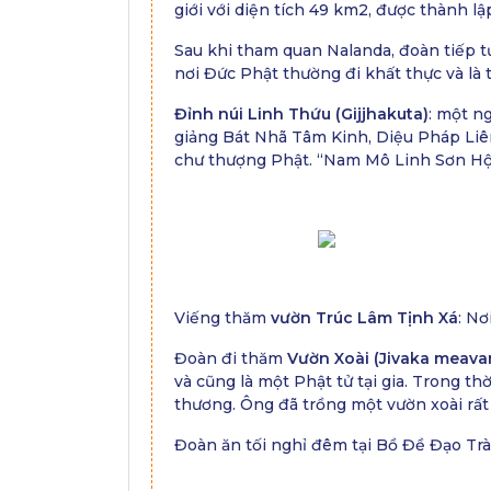
giới với diện tích 49 km2, được thành l
Sau khi tham quan Nalanda, đoàn tiếp 
nơi Đức Phật thường đi khất thực và là
Đỉnh núi Linh Thứu (Gijjhakuta)
: một n
giảng Bát Nhã Tâm Kinh, Diệu Pháp Liên 
chư thượng Phật. “Nam Mô Linh Sơn Hội
Viếng thăm
vườn Trúc Lâm Tịnh Xá
: N
Đoàn đi thăm
Vườn Xoài (Jivaka meava
và cũng là một Phật tử tại gia. Trong th
thương. Ông đã trồng một vườn xoài rất
Đoàn ăn tối nghỉ đêm tại Bồ Đề Đạo Trà