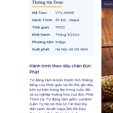
Thông tin Tour
Hành 
Mã Tour:
VTV-ANNE
Hành Trình:
Ấn Độ - Nepal
Thời gian:
7N7D
Khởi hành:
Tháng 3/2024
Phương tiện:
Indigo
Xuất phát:
Hà Nội, Hồ Chí Minh
Hành trình theo dấu chân Đức
Phật
Tứ động tâm là bốn thánh tích thiêng
liêng của Phật giáo tại Ấn Độ, ghi dấu
bốn sự kiện trọng đại trong cuộc đời
và sự nghiệp hoằng hóa của đức Phật
Thích Ca. Tứ động tâm gồm: Lumbini
(Lâm Tỳ Ni) nơi thái tử Tất Đạt Đa
đản sanh, Bodh Gaya (Bồ Ðề Ðạo