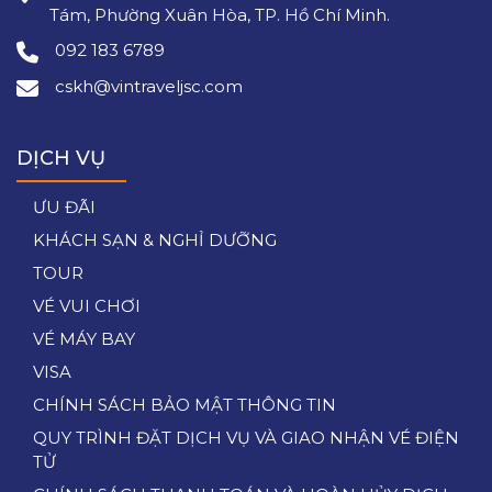
Tám, Phường Xuân Hòa, TP. Hồ Chí Minh.
092 183 6789
cskh@vintraveljsc.com
DỊCH VỤ
ƯU ĐÃI
KHÁCH SẠN & NGHỈ DƯỠNG
TOUR
VÉ VUI CHƠI
VÉ MÁY BAY
VISA
CHÍNH SÁCH BẢO MẬT THÔNG TIN
QUY TRÌNH ĐẶT DỊCH VỤ VÀ GIAO NHẬN VÉ ĐIỆN
TỬ