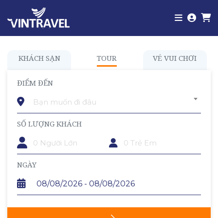
KHÁCH SẠN
TOUR
VÉ VUI CHƠI
ĐIỂM ĐẾN
Bạn muốn đi đâu
SỐ LƯỢNG KHÁCH
TRẺ EM
NGÀY