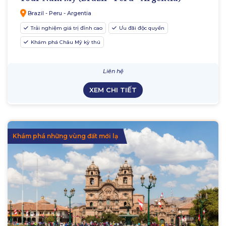
Brazil - Peru - Argentia
Trải nghiệm giá trị đỉnh cao
Ưu đãi độc quyền
Khám phá Châu Mỹ kỳ thú
Liên hệ
XEM CHI TIẾT
Khám phá những vùng đất mới lạ