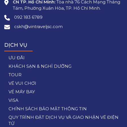
CN TP. Hồ Chí Minh:
Tòa nhà 76 Cách Mạng Tháng
Tám, Phường Xuân Hòa, TP. Hồ Chí Minh.
092 183 6789
cskh@vintraveljsc.com
DỊCH VỤ
ƯU ĐÃI
KHÁCH SẠN & NGHỈ DƯỠNG
TOUR
VÉ VUI CHƠI
VÉ MÁY BAY
VISA
CHÍNH SÁCH BẢO MẬT THÔNG TIN
QUY TRÌNH ĐẶT DỊCH VỤ VÀ GIAO NHẬN VÉ ĐIỆN
TỬ