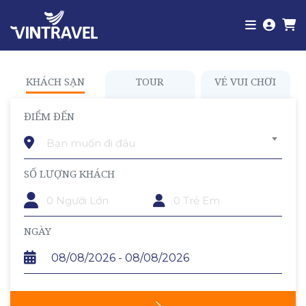
KHÁCH SẠN
TOUR
VÉ VUI CHƠI
ĐIỂM ĐẾN
Bạn muốn đi đâu
SỐ LƯỢNG KHÁCH
TRẺ EM
NGÀY