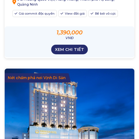
Quảng Ninh
Giá commit độc quyền
View đắt giá
Bể bơi vô cực
1,390,000
VNĐ
XEM CHI TIẾT
Nét chấm phá nơi Vịnh Di Sản