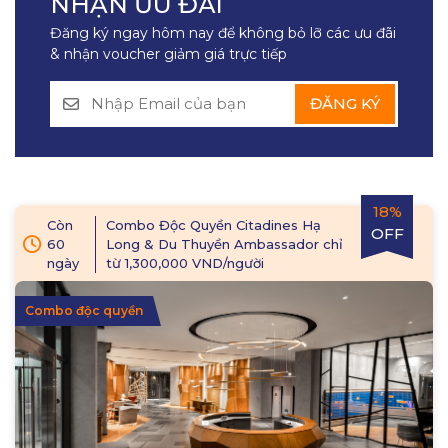
NHẬN ƯU ĐÃI
Đăng ký ngay hôm nay để không bỏ lỡ các ưu đãi
& nhận voucher giảm giá trực tiếp
ĐĂNG KÝ
18%
Còn
Combo Độc Quyền Citadines Hạ
OFF
60
Long & Du Thuyền Ambassador chỉ
ngày
từ 1,300,000 VND/người
Combo độc quyền