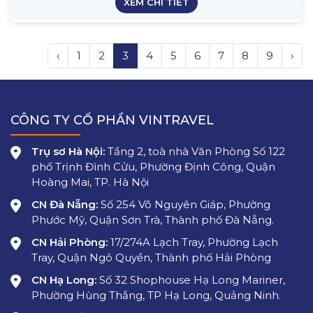
XEM CHI TIẾT
‹
1
2
3
4
5
6
7
8
9
›
CÔNG TY CỔ PHẦN VINTRAVEL
Trụ sơ Hà Nội:
Tầng 2, toà nhà Văn Phòng Số 122
phố Trịnh Đình Cửu, Phường Định Công, Quận
Hoàng Mai, TP. Hà Nội
CN Đà Nẵng:
Số 254 Võ Nguyên Giáp, Phường
Phước Mỹ, Quận Sơn Trà, Thành phố Đà Nẵng.
CN Hải Phòng:
17/274A Lạch Tray, Phường Lạch
Tray, Quận Ngô Quyền, Thành phố Hải Phòng
CN Hạ Long:
Số 32 Shophouse Hạ Long Mariner,
Phường Hùng Thắng, TP Hạ Long, Quảng Ninh.