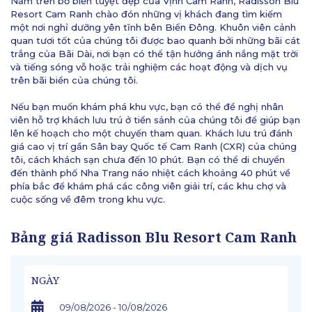
Nằm trên bờ biển tuyệt đẹp của Vịnh Cam Ranh, Radisson Blu
Resort Cam Ranh chào đón những vị khách đang tìm kiếm
một nơi nghỉ dưỡng yên tĩnh bên Biển Đông. Khuôn viên cảnh
quan tươi tốt của chúng tôi được bao quanh bởi những bãi cát
trắng của Bãi Dài, nơi bạn có thể tận hưởng ánh nắng mặt trời
và tiếng sóng vỗ hoặc trải nghiệm các hoạt động và dịch vụ
trên bãi biển của chúng tôi.
Nếu bạn muốn khám phá khu vực, bạn có thể đề nghị nhân
viên hỗ trợ khách lưu trú ở tiền sảnh của chúng tôi để giúp bạn
lên kế hoạch cho một chuyến tham quan. Khách lưu trú đánh
giá cao vị trí gần Sân bay Quốc tế Cam Ranh (CXR) của chúng
tôi, cách khách sạn chưa đến 10 phút. Bạn có thể di chuyển
đến thành phố Nha Trang náo nhiệt cách khoảng 40 phút về
phía bắc để khám phá các công viên giải trí, các khu chợ và
cuộc sống về đêm trong khu vực.
Bảng giá Radisson Blu Resort Cam Ranh
NGÀY