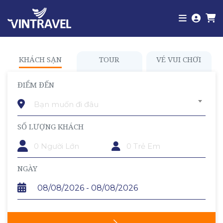
KHÁCH SẠN
TOUR
VÉ VUI CHƠI
ĐIỂM ĐẾN
Bạn muốn đi đâu
SỐ LƯỢNG KHÁCH
TRẺ EM
NGÀY