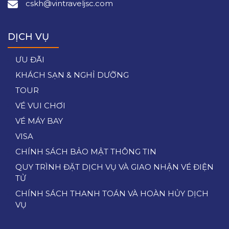
cskh@vintraveljsc.com
DỊCH VỤ
ƯU ĐÃI
KHÁCH SẠN & NGHỈ DƯỠNG
TOUR
VÉ VUI CHƠI
VÉ MÁY BAY
VISA
CHÍNH SÁCH BẢO MẬT THÔNG TIN
QUY TRÌNH ĐẶT DỊCH VỤ VÀ GIAO NHẬN VÉ ĐIỆN
TỬ
CHÍNH SÁCH THANH TOÁN VÀ HOÀN HỦY DỊCH
VỤ