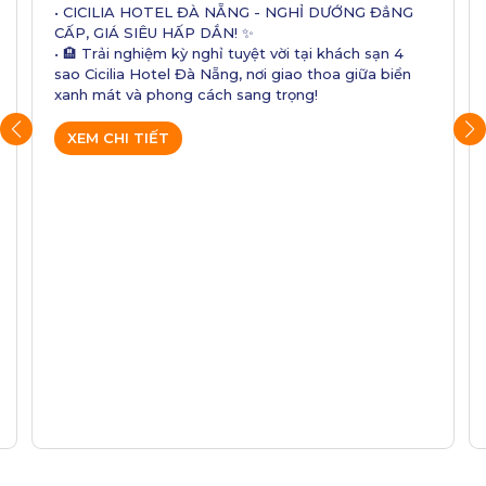
• CICILIA HOTEL ĐÀ NẴNG - NGHỈ DƯỚNG ĐẳNG
CẤP, GIÁ SIÊU HẤP DẮN! ✨
• 🏨 Trải nghiệm kỳ nghỉ tuyệt vời tại khách sạn 4
sao Cicilia Hotel Đà Nẵng, nơi giao thoa giữa biển
xanh mát và phong cách sang trọng!
XEM CHI TIẾT