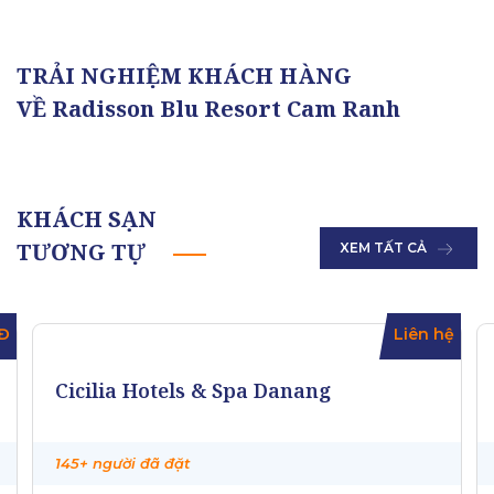
TRẢI NGHIỆM KHÁCH HÀNG
VỀ Radisson Blu Resort Cam Ranh
KHÁCH SẠN
TƯƠNG TỰ
XEM TẤT CẢ
Đ
Liên hệ
Cicilia Hotels & Spa Danang
145+ người đã đặt