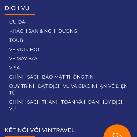
DỊCH VỤ
ƯU ĐÃI
KHÁCH SẠN & NGHỈ DƯỠNG
TOUR
VÉ VUI CHƠI
VÉ MÁY BAY
VISA
CHÍNH SÁCH BẢO MẬT THÔNG TIN
QUY TRÌNH ĐẶT DỊCH VỤ VÀ GIAO NHẬN VÉ ĐIỆN
TỬ
CHÍNH SÁCH THANH TOÁN VÀ HOÀN HỦY DỊCH
VỤ
KẾT NỐI VỚI VINTRAVEL