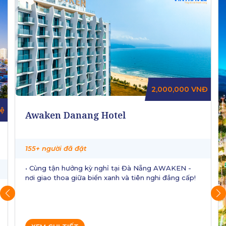
2,000,000
VNĐ
hệ
Awaken Danang Hotel
155+ người đã đặt
• Cùng tận hưởng kỳ nghỉ tại Đà Nẵng AWAKEN -
nơi giao thoa giữa biển xanh và tiên nghi đẳng cấp!