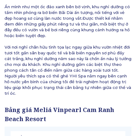
Ẩn mình như một ốc đảo xanh bên bờ vịnh, khu nghỉ dưỡng có
tầm nhìn phóng ra bờ biển Bãi Dài ấn tượng, nổi tiếng với vẻ
đẹp hoang sơ cùng làn nước trong vắt.Được thiết kế nhằm
đem đến những giây phút riêng tư và thư giãn, mỗi biệt thự ở
đây đều có vườn và bể bơi riêng cùng khung cảnh hướng ra hồ
hoặc biển tuyệt đẹp.
Với nơi nghỉ chân hữu tình tọa lạc ngay giữa khu vườn nhiệt đới
tươi tốt gần sân bay quốc tế và bãi biển nguyên sơ phủ đầy
cát trắng, khu nghỉ dưỡng năm sao này là chốn ẩn náu lý tưởng
cho mọi du khách. Khu nghỉ dưỡng gồm các biệt thự theo
phong cách tân cổ điển nằm giữa các hàng xoài tươi tốt.
Người yêu thích spa có thể ghé YHI Spa nằm ngay bên cạnh
hồ nước yên bình của chúng tôi để trải nghiệm hoạt động trị
liệu giúp khôi phục trạng thái cân bằng tự nhiên giữa cơ thể và
trí óc.
Bảng giá Meliá Vinpearl Cam Ranh
Beach Resort