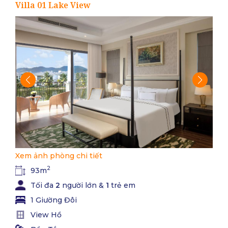
Villa 01 Lake View
Xem ảnh phòng chi tiết
2
93m
Tối đa
2
người lớn &
1
trẻ em
1 Giường Đôi
View Hồ