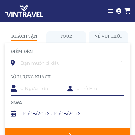
KHÁCH SẠN
TOUR
VÉ VUI CHƠI
ĐIỂM ĐẾN
Bạn muốn đi đâu
SỐ LƯỢNG KHÁCH
TRẺ EM
NGÀY