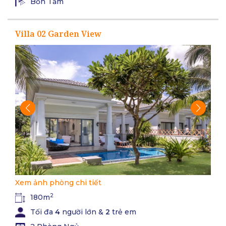
Bồn Tắm
Villa 02 Garden View
Xem ảnh phòng chi tiết
2
180m
Tối đa
4
người lớn &
2
trẻ em