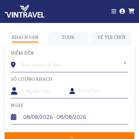
KHÁCH SẠN
TOUR
VÉ VUI CHƠI
ĐIỂM ĐẾN
Bạn muốn đi đâu
SỐ LƯỢNG KHÁCH
TRẺ EM
NGÀY