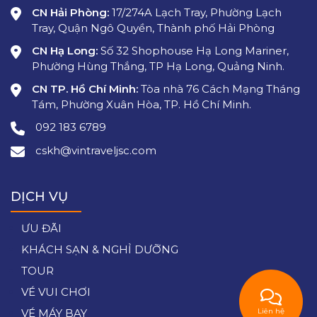
CN Hải Phòng:
17/274A Lạch Tray, Phường Lạch
Tray, Quận Ngô Quyền, Thành phố Hải Phòng
CN Hạ Long:
Số 32 Shophouse Hạ Long Mariner,
Phường Hùng Thắng, TP Hạ Long, Quảng Ninh.
CN TP. Hồ Chí Minh:
Tòa nhà 76 Cách Mạng Tháng
Tám, Phường Xuân Hòa, TP. Hồ Chí Minh.
092 183 6789
cskh@vintraveljsc.com
DỊCH VỤ
ƯU ĐÃI
KHÁCH SẠN & NGHỈ DƯỠNG
TOUR
VÉ VUI CHƠI
Liên hệ
VÉ MÁY BAY