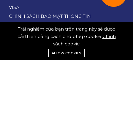
VISA
CHÍNH SÁCH BẢO MẬT THÔNG TIN
QUY TRÌNH ĐẶT DỊCH VỤ VÀ GIAO NHẬN VÉ ĐIỆN
Trải nghiệm của bạn trên trang này sẽ được
TỬ
cải thiện bằng cách cho phép cookie
Chính
CHÍNH SÁCH THANH TOÁN VÀ HOÀN HỦY DỊCH
sách cookie
VỤ
ALLOW COOKIES
KẾT NỐI VỚI VINTRAVEL
COPYRIGHT © 2023 VINTRAVELJSC. ALL RIGHTS