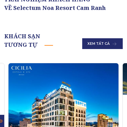
VỀ Selectum Noa Resort Cam Ranh
KHÁCH SẠN
TƯƠNG TỰ
XEM TẤT CẢ
Đ