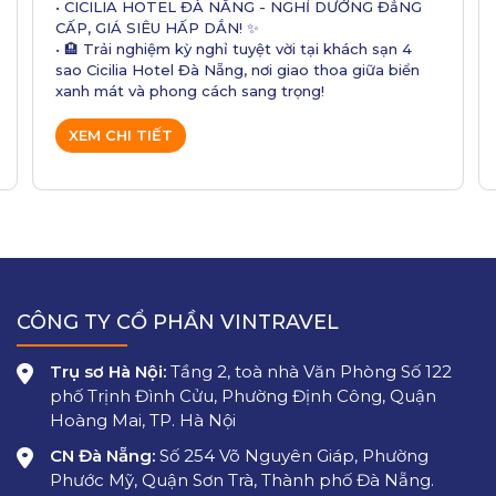
• CICILIA HOTEL ĐÀ NẴNG - NGHỈ DƯỚNG ĐẳNG
CẤP, GIÁ SIÊU HẤP DẮN! ✨
• 🏨 Trải nghiệm kỳ nghỉ tuyệt vời tại khách sạn 4
sao Cicilia Hotel Đà Nẵng, nơi giao thoa giữa biển
xanh mát và phong cách sang trọng!
XEM CHI TIẾT
CÔNG TY CỔ PHẦN VINTRAVEL
Trụ sơ Hà Nội:
Tầng 2, toà nhà Văn Phòng Số 122
phố Trịnh Đình Cửu, Phường Định Công, Quận
Hoàng Mai, TP. Hà Nội
CN Đà Nẵng:
Số 254 Võ Nguyên Giáp, Phường
Phước Mỹ, Quận Sơn Trà, Thành phố Đà Nẵng.