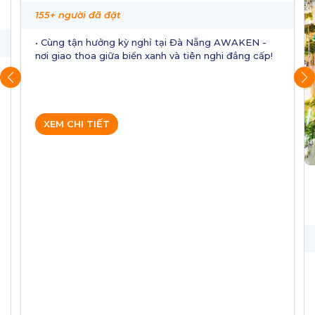
+ người đã đặt
Cùng tận hưởng kỳ nghỉ tại Đà Nẵng AWAKEN -
 giao thoa giữa biển xanh và tiên nghi đẳng cấp!
EM CHI TIẾT
Cicilia
145+ ngườ
• CICILI
CẤP, GIÁ
• 🏨 Trải 
sao Cicili