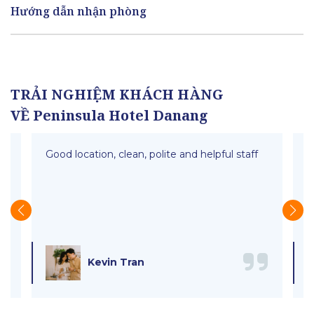
Hướng dẫn nhận phòng
TRẢI NGHIỆM KHÁCH HÀNG
VỀ Peninsula Hotel Danang
Good location, clean, polite and helpful staff
N
ă
Kevin Tran