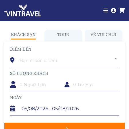
KHÁCH SẠN
TOUR
VÉ VUI CHƠI
ĐIỂM ĐẾN
Bạn muốn đi đâu
SỐ LƯỢNG KHÁCH
TRẺ EM
NGÀY