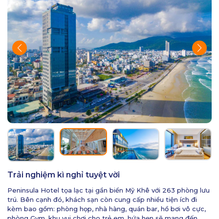
Trải nghiệm kì nghỉ tuyệt vời
Peninsula Hotel tọa lạc tại gần biển Mỹ Khê với 263 phòng lưu
trú. Bên cạnh đó, khách sạn còn cung cấp nhiều tiện ích đi
kèm bao gồm: phòng họp, nhà hàng, quán bar, hồ bơi vô cực,
phòng Gym, khu vui chơi cho trẻ em, hứa hẹn sẽ mang đến