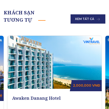
KHÁCH SẠN
TƯƠNG TỰ
XEM TẤT CẢ
2,000,000
VNĐ
aken Danang Hotel