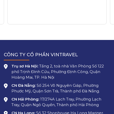
xanh mát 
XEM CH
CÔNG TY CỔ PHẦN VINTRAVEL
Trụ sơ Hà Nội:
Tầng 2, toà nhà Văn Phòng Số 122
phố Trịnh Đình Cửu, Phường Định Công, Quận
Hoàng Mai, TP. Hà Nội
CN Đà Nẵng:
Số 254 Võ Nguyên Giáp, Phường
Phước Mỹ, Quận Sơn Trà, Thành phố Đà Nẵng.
CN Hải Phòng:
17/274A Lạch Tray, Phường Lạch
Tray, Quận Ngô Quyền, Thành phố Hải Phòng
CN Hạ Long:
Số 32 Shophouse Hạ Long Mariner,