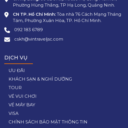
Phường Hùng Thắng, TP Hạ Long, Quảng Ninh.
CN TP. Hồ Chí Minh:
Tòa nhà 76 Cách Mạng Tháng
Tám, Phường Xuân Hòa, TP. Hồ Chí Minh.
092 183 6789
cskh@vintraveljsc.com
DỊCH VỤ
ƯU ĐÃI
KHÁCH SẠN & NGHỈ DƯỠNG
TOUR
VÉ VUI CHƠI
VÉ MÁY BAY
VISA
CHÍNH SÁCH BẢO MẬT THÔNG TIN