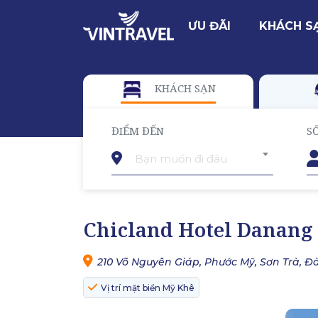
ƯU ĐÃI
KHÁCH S
KHÁCH SẠN
ĐIỂM ĐẾN
S
Bạn muốn đi đâu
Chicland Hotel Danang
210 Võ Nguyên Giáp, Phước Mỹ, Sơn Trà, 
Vị trí mặt biển Mỹ Khê