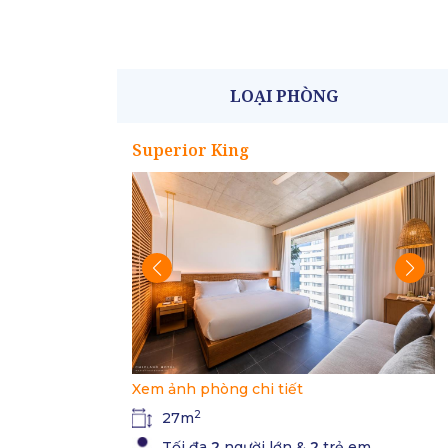
LOẠI PHÒNG
Superior King
Xem ảnh phòng chi tiết
2
27m
Tối đa
2
người lớn &
2
trẻ em