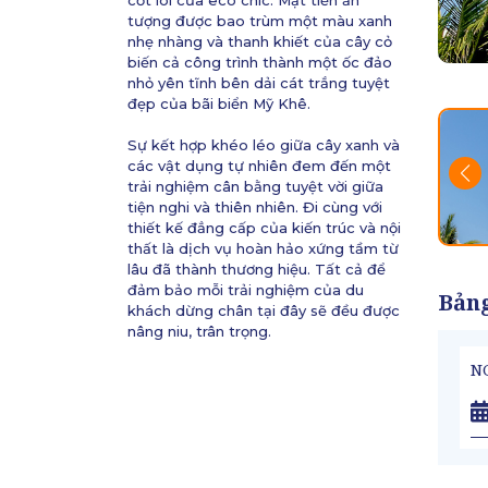
cốt lõi của eco chic. Mặt tiền ấn
tượng được bao trùm một màu xanh
nhẹ nhàng và thanh khiết của cây cỏ
biến cả công trình thành một ốc đảo
nhỏ yên tĩnh bên dải cát trắng tuyệt
đẹp của bãi biển Mỹ Khê.
Sự kết hợp khéo léo giữa cây xanh và
các vật dụng tự nhiên đem đến một
trải nghiệm cân bằng tuyệt vời giữa
tiện nghi và thiên nhiên. Đi cùng với
thiết kế đẳng cấp của kiến trúc và nội
thất là dịch vụ hoàn hảo xứng tầm từ
lâu đã thành thương hiệu. Tất cả để
đảm bảo mỗi trải nghiệm của du
Bảng
khách dừng chân tại đây sẽ đều được
nâng niu, trân trọng.
N