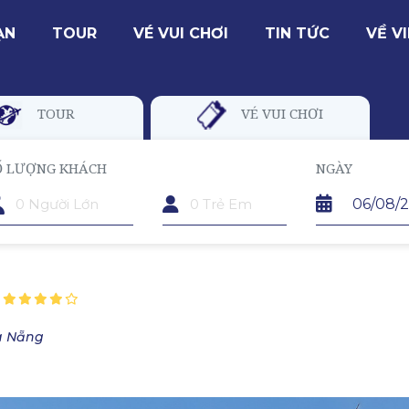
ẠN
TOUR
VÉ VUI CHƠI
TIN TỨC
VỀ V
TOUR
VÉ VUI CHƠI
Ố LƯỢNG KHÁCH
TRẺ EM
NGÀY
Đà Nẵng