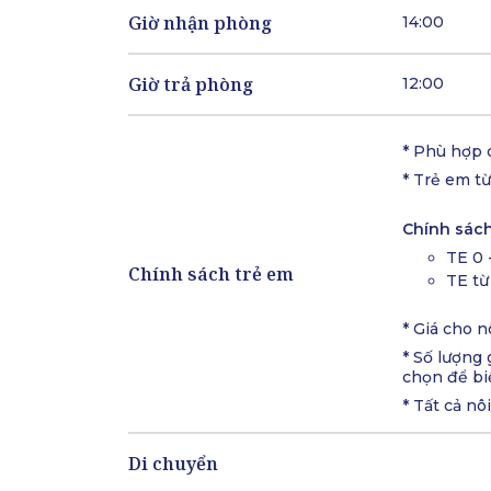
Giờ nhận phòng
14:00
Giờ trả phòng
12:00
* Phù hợp c
* Trẻ em từ
Chính sách
TE 0 
Chính sách trẻ em
TE từ
* Giá cho 
* Số lượng
chọn để bi
* Tất cả nô
Di chuyển