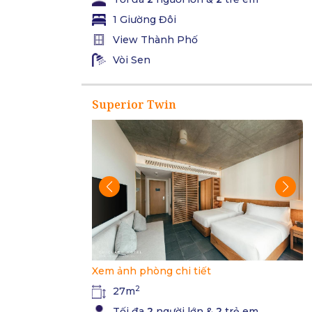
1 Giường Đôi
View Thành Phố
Vòi Sen
Superior Twin
Xem ảnh phòng chi tiết
2
27m
Tối đa
2
người lớn &
2
trẻ em