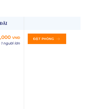
 ĐÃI
0,000
VNĐ
ĐẶT PHÒNG
 1 người lớn