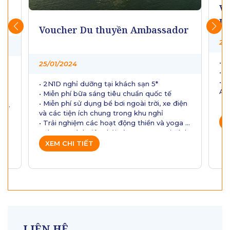
Vo
a
L
Voucher Du thuyền Ambassador
24
• 2
25/01/2024
• Ă
• T
• 2N1D nghỉ dưỡng tại khách sạn 5*
Am
• Miễn phí bữa sáng tiêu chuẩn quốc tế
n
• Miễn phí sử dụng bể bơi ngoài trời, xe điện
tùy
và các tiện ích chung trong khu nghỉ
X
• Trải nghiệm các hoạt động thiền và yoga
g
• Chương trình đêm hội Làng Nương tại Đình
Làng từ 20:00 tối các ngày trong tuần.
XEM CHI TIẾT
• Thưởng thức “Diệu Âm Yên Tử Sơn”
g
24
LIÊN HỆ