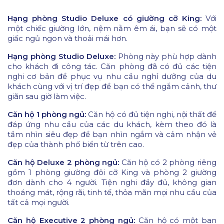
Hạng phòng Studio Deluxe có giường cỡ King:
Với
một chiếc giường lớn, nệm nằm êm ái, bạn sẽ có một
giấc ngủ ngon và thoải mái hơn.
Hạng phòng Studio Deluxe:
Phòng này phù hợp dành
cho khách đi công tác. Căn phòng đã có đủ các tiện
nghi cơ bản để phục vụ nhu cầu nghỉ dưỡng của du
khách cùng với vị trí đẹp để bạn có thể ngắm cảnh, thư
giãn sau giờ làm việc.
Căn hộ 1 phòng ngủ:
Căn hộ có đủ tiện nghi, nội thất để
đáp ứng nhu cầu của các du khách, kèm theo đó là
tầm nhìn siêu đẹp để bạn nhìn ngắm và cảm nhận vẻ
đẹp của thành phố biển từ trên cao.
Căn hộ Deluxe 2 phòng ngủ:
Căn hộ có 2 phòng riêng
gồm 1 phòng giường đôi cỡ King và phòng 2 giường
đơn dành cho 4 người. Tiện nghi đầy đủ, không gian
thoáng mát, rộng rãi, tinh tế, thỏa mãn mọi nhu cầu của
tất cả mọi người.
Căn hộ Executive 2 phòng ngủ:
Căn hộ có một ban