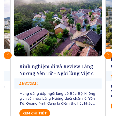
g
Re
Qu
Kinh nghiệm đi và Review Làng
xa
Nương Yên Tử - Ngôi làng Việt cổ
26
thời Trần
29/01/2024
sẵn
Né
Qu
Mang dáng dấp ngôi làng cổ Bắc Bộ, không
y
Em
gian văn hóa Làng Nương dưới chân núi Yên
ệm
să
Tử, Quảng Ninh đang là điểm thu hút khách
iew
Vi
X
du lịch bậc nhất bởi cảnh sắc thiên nhiên
Re
hùng vĩ, đẹp say đắm lòng người. Hãy cùng
XEM CHI TIẾT
qu