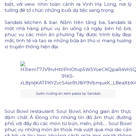
biệt, với view nhìn toàn cảnh ra Vịnh Hạ Long, nơi lý
tưởng để tổ chức những buổi dạ tiệc sang trọng.
Sandals kitchen & bar: Nằm trên tầng ba, Sandals là
một nhà hàng phục vụ ăn uống cả ngày bên hồ bơi,
phục vụ các món ăn phương Tây được trình bày đẹp
mắt, tinh tế và tạo ra những bữa ăn thú vị mang hương
vị truyền thống hiện đại.
Sườn nướng ăn kèm pasta tại Sandals
Soul Bowl restaurant: Soul Bowl, không gian ẩm thực
đậm chất Á Đông cho những tín đồ ẩm thực đường
phố, với đầy đủ các món từ bún, miến, phở,.... Soul Bowl
phục vụ những món ăn thoải mái vượt qua mọi rào cản
xã hội và thu hẹp khoảng cách giữa mọi người thông