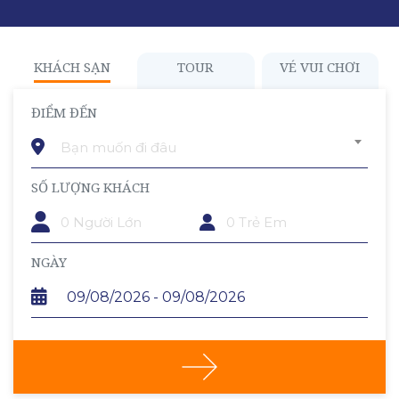
KHÁCH SẠN
TOUR
VÉ VUI CHƠI
ĐIỂM ĐẾN
Bạn muốn đi đâu
SỐ LƯỢNG KHÁCH
TRẺ EM
NGÀY