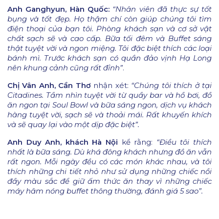
Anh Ganghyun, Hàn Quốc:
“Nhân viên đã thực sự tốt
bụng và tốt đẹp. Họ thậm chí còn giúp chúng tôi tìm
điện thoại của bạn tôi. Phòng khách sạn và cơ sở vật
chất sạch sẽ và cao cấp. Bữa tối đêm và Buffet sáng
thật tuyệt vời và ngon miệng. Tôi đặc biệt thích các loại
bánh mì. Trước khách sạn có quần đảo vịnh Hạ Long
nên khung cảnh cũng rất đỉnh”
.
Chị Vân Anh, Cần Thơ
nhận xét:
“Chúng tôi thích ở tại
Citadines. Tầm nhìn tuyệt vời từ quầy bar và hồ bơi, đồ
ăn ngon tại Soul Bowl và bữa sáng ngon, dịch vụ khách
hàng tuyệt vời, sạch sẽ và thoải mái. Rất khuyến khích
và sẽ quay lại vào một dịp đặc biệt”.
Anh Duy Anh, khách Hà Nội
kể rằng:
“Điều tôi thích
nhất là bữa sáng. Dù khá đông khách nhưng đồ ăn vẫn
rất ngon. Mỗi ngày đều có các món khác nhau, và tôi
thích những chi tiết nhỏ như sử dụng những chiếc nồi
đầy màu sắc để giữ ấm thức ăn thay vì những chiếc
máy hâm nóng buffet thông thường, đánh giá 5 sao”.